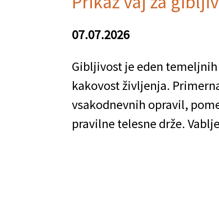
Prikaz vaj za giblji
07.07.2026
Gibljivost je eden temeljnih
kakovost življenja. Primerna
vsakodnevnih opravil, pome
pravilne telesne drže. Vablje