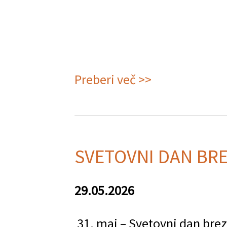
Preberi več >>
o
Prikaz
vaj
proti
SVETOVNI DAN BR
bolečinam
v
29.05.2026
križu
31. maj – Svetovni dan bre