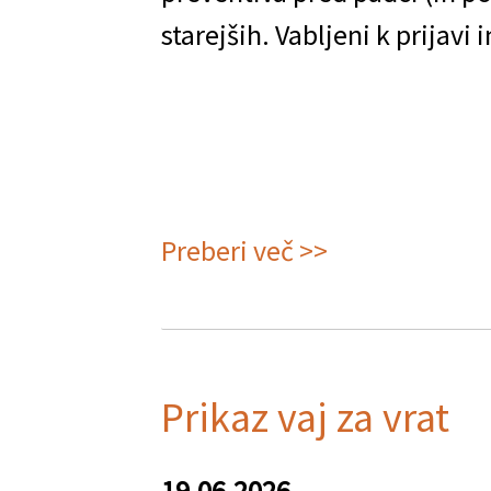
starejših. Vabljeni k prijavi 
Preberi več >>
o
Vaje
za
koordinacijo
Prikaz vaj za vrat
in
ravnotežje
19.06.2026