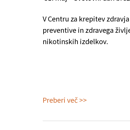
V Centru za krepitev zdrav
preventive in zdravega živl
nikotinskih izdelkov.
Preberi več >>
o
SVETOVNI
DAN