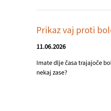
Prikaz
vaj
za
Prikaz vaj proti bo
vrat
11.06.2026
Imate dlje časa trajajoče bole
nekaj zase?