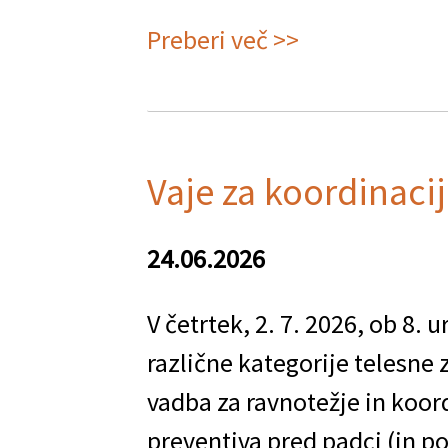
Preberi več >>
o
Prikaz
vaj
za
Vaje za koordinacij
gibljivost
24.06.2026
V četrtek, 2. 7. 2026, ob 8. 
različne kategorije telesne 
vadba za ravnotežje in koor
preventiva pred padci (in p