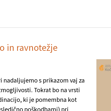
o in ravnotežje
uri nadaljujemo s prikazom vaj za
zmogljivosti. Tokrat bo na vrsti
dinacijo, ki je pomembna kot
osledično poškodbami) pri